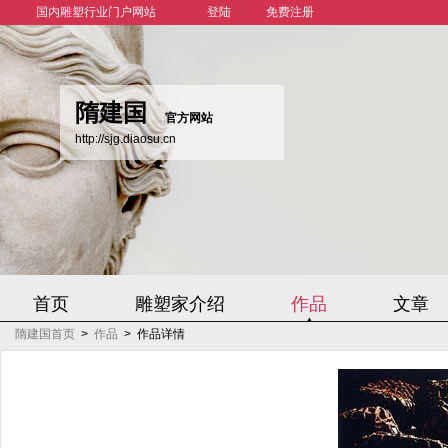
国内雕塑行业门户网站
登陆
免费注册
隋建国
官方网站
http://sjg.diaosu.cn
首页
雕塑家介绍
作品
文章
隋建国首页
>
作品
>
作品详情